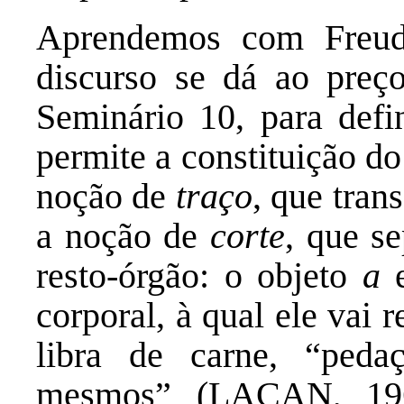
Aprendemos com Freud
discurso se dá ao pre
Seminário 10, para defi
permite a constituição do
noção de
traço
, que tran
a noção de
corte
, que s
resto-órgão: o objeto
a
e
corporal, à qual ele vai r
libra de carne, “peda
mesmos” (LACAN, 196