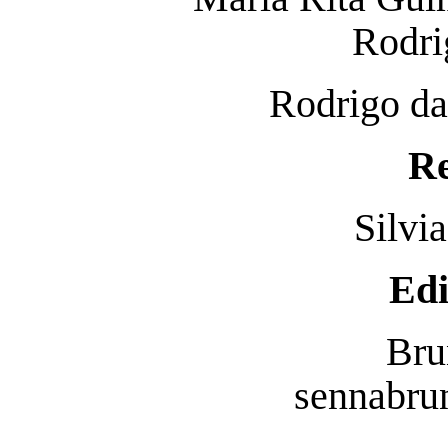
Rodri
Rodrigo d
Re
Silvi
Edi
Bru
sennabr