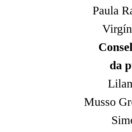
Paula R
Virgín
Consel
da p
Lila
Musso Gre
Sim