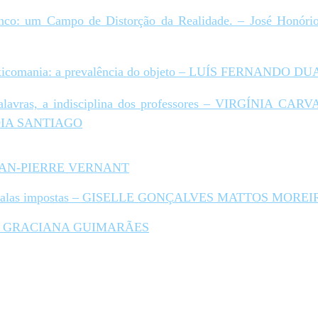
anco: um Campo de Distorção da Realidade. – José Honório
oxicomania: a prevalência do objeto – LUÍS FERNANDO
 palavras, a indisciplina dos professores – VIRGÍNIA
IA SANTIAGO
– JEAN-PIERRE VERNANT
 as falas impostas – GISELLE GONÇALVES MATTOS MORE
ber? – GRACIANA GUIMARÃES