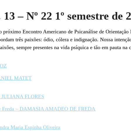
13 – Nº 22 1º semestre de 
 próximo Encontro Americano de Psicanálise de Orientação
ordam três paixões: ódio, cólera e indignação. Nossa intenção
 paixões, sempre presentes na vida psíquica e tão em pauta n
ROZ
-DANIEL MATET
ão – JULIANA FLORES
o de Freda – DAMASIA AMADEO DE FREDA
andra Maria Espinha Oliveira