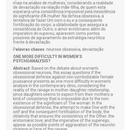
mais na análise de mulheres, considerando a realidade
de devastação na relação mãe-filha, de quem esta
esperaria uma consistência impossível pela inexistência
do significante d’A mulher. Na defesa obsessiva, a
tentativa de fazer Um com o eu e a consequente
fortificação do corpo; a oblatividade que assegura a
consistência do Outro; o amor erotômano; além do
imperativo do supereu, aparecem como pontos
possíveis de agravamento da estratégia neurótica
frente à devastação.
P
alavras chaves
: neurose obsessiva, devastação
ONE MORE DIFFICULTY IN WOMEN’S
PSYCHOANALYSIS?
Abstract:
Based on the debate about women’s
obsessional neurosis, this essay questions if the
obsessional defense against non-symbolizable female
jouissance presents as one more difficulty in women’s
analysis in the contemporary clinic, considering the
reality of the ravage in mother-daughter relationship,
since daughters seems to expect from their mothers a
kind of consistency that is impossible due to the non-
existence of the significant of The woman. In the
obsessional defense, the attempt to make One with the
self and the consequent fortification of the body; the
oblativity that ensures the consistency of the Other; the
erotomanic love; and the imperative of the superego,
appear as possible points of aggravation of the neurotic
strategy in face of the ravage.