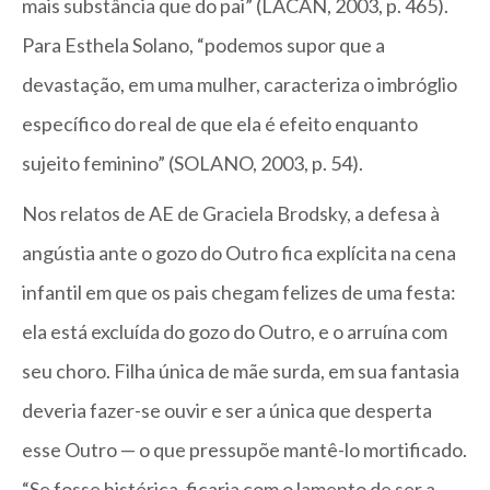
mais substância que do pai” (LACAN, 2003, p. 465).
Para Esthela Solano, “podemos supor que a
devastação, em uma mulher, caracteriza o imbróglio
específico do real de que ela é efeito enquanto
sujeito feminino” (SOLANO, 2003, p. 54).
Nos relatos de AE de Graciela Brodsky, a defesa à
angústia ante o gozo do Outro fica explícita na cena
infantil em que os pais chegam felizes de uma festa:
ela está excluída do gozo do Outro, e o arruína com
seu choro. Filha única de mãe surda, em sua fantasia
deveria fazer-se ouvir e ser a única que desperta
esse Outro — o que pressupõe mantê-lo mortificado.
“Se fosse histérica, ficaria com o lamento de ser a