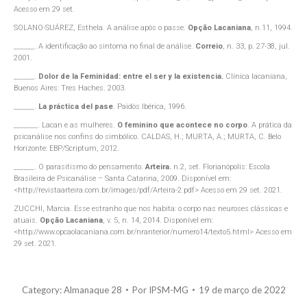
Acesso em 29 set.
SOLANO-SUÁREZ, Esthela. A análise após o passe.
Opção Lacaniana
, n.11, 1994.
______. A identificação ao sintoma no final de análise.
Correio
, n. 33, p. 27-38, jul.
2001.
______.
Dolor de la Feminidad: entre el ser y la existencia.
Clínica lacaniana,
Buenos Aires: Tres Haches. 2003.
______.
La práctica del pase
. Paidós Ibérica, 1996.
_______. Lacan e as mulheres.
O feminino que acontece no corpo
. A prática da
psicanálise nos confins do simbólico. CALDAS, H.; MURTA, A.; MURTA, C. Belo
Horizonte: EBP/Scriptum, 2012.
______. O parasitismo do pensamento.
Arteira.
n.2, set. Florianópolis: Escola
Brasileira de Psicanálise – Santa Catarina, 2009. Disponível em:
<http://revistaarteira.com.br/images/pdf/Arteira-2.pdf> Acesso em 29 set. 2021.
ZUCCHI, Marcia. Esse estranho que nos habita: o corpo nas neuroses clássicas e
atuais.
Opção Lacaniana
, v. 5, n. 14, 2014. Disponível em:
<http://www.opcaolacaniana.com.br/nranterior/numero14/texto5.html> Acesso em
29 set. 2021.
Category:
Almanaque 28
Por
IPSM-MG
19 de março de 2022