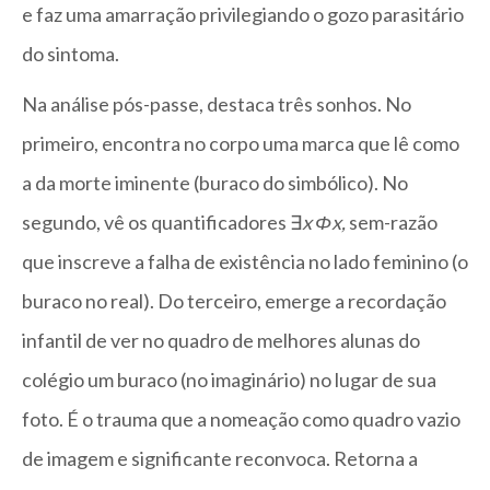
e faz uma amarração privilegiando o gozo parasitário
do sintoma.
Na análise pós-passe, destaca três sonhos. No
primeiro, encontra no corpo uma marca que lê como
a da morte iminente (buraco do simbólico). No
segundo, vê os quantificadores ∃
x
Φx,
sem-razão
que inscreve a falha de existência no lado feminino (o
buraco no real). Do terceiro, emerge a recordação
infantil de ver no quadro de melhores alunas do
colégio um buraco (no imaginário) no lugar de sua
foto. É o trauma que a nomeação como quadro vazio
de imagem e significante reconvoca. Retorna a