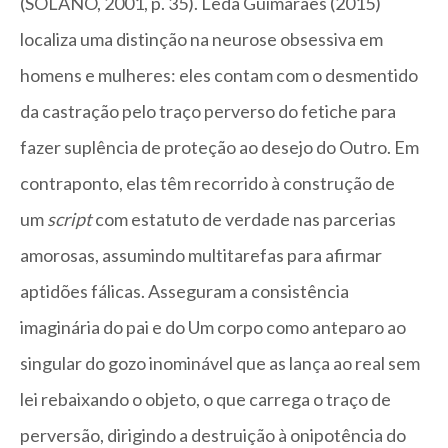
(SOLANO, 2001, p. 35). Lêda Guimarães (2015)
localiza uma distinção na neurose obsessiva em
homens e mulheres: eles contam com o desmentido
da castração pelo traço perverso do fetiche para
fazer suplência de proteção ao desejo do Outro. Em
contraponto, elas têm recorrido à construção de
um
script
com estatuto de verdade nas parcerias
amorosas, assumindo multitarefas para afirmar
aptidões fálicas. Asseguram a consistência
imaginária do pai e do Um corpo como anteparo ao
singular do gozo inominável que as lança ao real sem
lei rebaixando o objeto, o que carrega o traço de
perversão, dirigindo a destruição à onipotência do