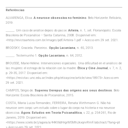
Referências
ALVARENGA, Elisa.
A neurose obsessiva no feminino
. Belo Horizonte: Relicário,
2019.
______. Um caso de análise depois do passe.
Arteira
, n. 1, set. Florianópolis: Escola
Brasileira de Psicanálise – Santa Catarina, 2008. Disponível em:
<http://revistaarteira.com.br/images/pdf/Arteira-1.pdf > Acesso em 29 set. 2021.
BRODSKY, Graciela. Parceiros.
Opção Lacaniana
, n. 65, 2013.
______. Testemunho 1.
Opção Lacaniana
, n. 64, 2012.
BROUSSE, Marie-Hélène. Intervenciones especiales. Una dificultad en el análisis de
las mujeres: el estrago de la relación con la madre.
Ética y Cine Journal
, v. 7, n. 2,
p. 29-35, 2017. Disponível em:
<https://revistas.unc.edu.ar/index.php/eticaycine/article/view/18973> Acesso em
29 set. 2021.
CAMPOS, Sérgio de.
Supereu Uerepus das origens aos seus destinos
. Belo
Horizonte: Escola Brasileira de Psicanálise, 2015.
COSTA, Maria Luiza Fernandes; FERREIRA, Renata Wirthmann G. Não há
neurose sem corpo: um estudo sobre o lugar do corpo na histeria e na neurose
obsessiva.
Ágora: Estudos em Teoria Psicanalítica
, v. 22, p. 254-261, Rio de
Janeiro, 2019. Disponível em:
<https://www.scielo.br/j/agora/a/44Kt6dHrgrM5MhzkxqnrRmF/abstract/?lang=pt
> Acesso em 29 set. 2021.