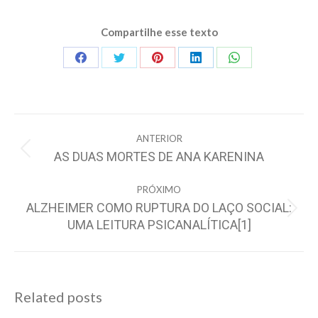
Compartilhe esse texto
Share
Share
Share
Share
Share
on
on
on
on
on
Facebook
Twitter
Pinterest
LinkedIn
WhatsApp
Navegação
ANTERIOR
de
AS DUAS MORTES DE ANA KARENINA
Post
post:
anterior:
PRÓXIMO
ALZHEIMER COMO RUPTURA DO LAÇO SOCIAL:
Próximo
UMA LEITURA PSICANALÍTICA[1]
post:
Related posts