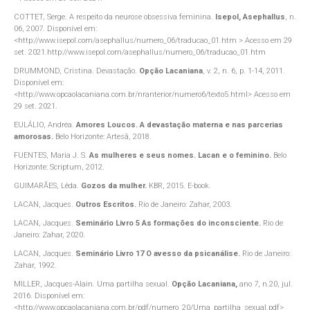
COTTET, Serge. A respeito da neurose obsessiva feminina.
Isepol, Asephallus
, n.
06, 2007. Disponível em:
<http://www.isepol.com/asephallus/numero_06/traducao_01.htm > Acesso em 29
set. 2021.http://www.isepol.com/asephallus/numero_06/traducao_01.htm
DRUMMOND, Cristina. Devastação.
Opção Lacaniana
, v. 2, n. 6, p. 1-14, 2011.
Disponível em:
<http://www.opcaolacaniana.com.br/nranterior/numero6/texto5.html> Acesso em
29 set. 2021.
EULÁLIO, Andréa.
Amores Loucos. A devastação materna e nas parcerias
amorosas.
Belo Horizonte: Artesã, 2018.
FUENTES, Maria J. S.
As mulheres e seus nomes. Lacan e o feminino.
Belo
Horizonte: Scriptum, 2012.
GUIMARÃES, Lêda.
Gozos da mulher.
KBR, 2015. E-book.
LACAN, Jacques.
Outros Escritos.
Rio de Janeiro: Zahar, 2003.
LACAN, Jacques.
Seminário Livro 5 As formações do inconsciente.
Rio de
Janeiro: Zahar, 2020.
LACAN, Jacques.
Seminário Livro 17 O avesso da psicanálise.
Rio de Janeiro:
Zahar, 1992.
MILLER, Jacques-Alain. Uma partilha sexual.
Opção Lacaniana,
ano 7, n.20, jul.
2016. Disponível em:
<http://www.opcaolacaniana.com.br/pdf/numero_20/Uma_partilha_sexual.pdf>