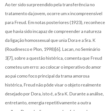
Ao ter sido surpreendido pela transferência no
tratamento da jovem, ocorre um x incompreensível
para Freud. Em notas posteriores (1923), reconhece
que havia sido incapaz de compreender a natureza
da ligação homossexual que unia Dora e a Sra. K
(Roudinesco e Plon, 1998)[6]. Lacan, no Seminário
3[7], sobre a questão histérica, comenta que Freud
cometeu um erro: ao colocar o imperativo do amor
ao pai como foco principal da trama amorosa
histérica, Freud não pôde visar o objeto realmente
desejado por Dora, isto é, a Sra K. Durante a análise,
entretanto, emergia repetitivamente a outra