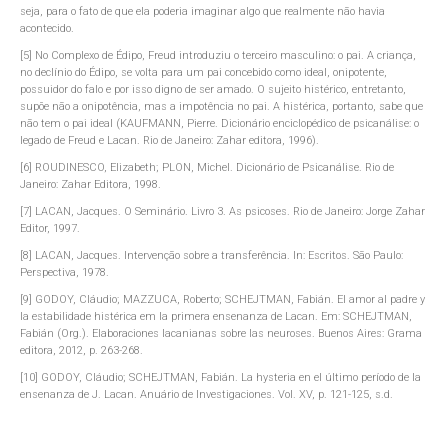
seja, para o fato de que ela poderia imaginar algo que realmente não havia
acontecido.
[5] No Complexo de Édipo, Freud introduziu o terceiro masculino: o pai. A criança,
no declínio do Édipo, se volta para um pai concebido como ideal, onipotente,
possuidor do falo e por isso digno de ser amado. O sujeito histérico, entretanto,
supõe não a onipotência, mas a impotência no pai. A histérica, portanto, sabe que
não tem o pai ideal (KAUFMANN, Pierre. Dicionário enciclopédico de psicanálise: o
legado de Freud e Lacan. Rio de Janeiro: Zahar editora, 1996).
[6] ROUDINESCO, Elizabeth; PLON, Michel. Dicionário de Psicanálise. Rio de
Janeiro: Zahar Editora, 1998.
[7] LACAN, Jacques. O Seminário. Livro 3. As psicoses. Rio de Janeiro: Jorge Zahar
Editor, 1997.
[8] LACAN, Jacques. Intervenção sobre a transferência. In: Escritos. São Paulo:
Perspectiva, 1978.
[9] GODOY, Cláudio; MAZZUCA, Roberto; SCHEJTMAN, Fabián. El amor al padre y
la estabilidade histérica em la primera ensenanza de Lacan. Em: SCHEJTMAN,
Fabián (Org.). Elaboraciones lacanianas sobre las neuroses. Buenos Aires: Grama
editora, 2012, p. 263-268.
[10] GODOY, Cláudio; SCHEJTMAN, Fabián. La hysteria en el último período de la
ensenanza de J. Lacan. Anuário de Investigaciones. Vol. XV, p. 121-125, s.d.