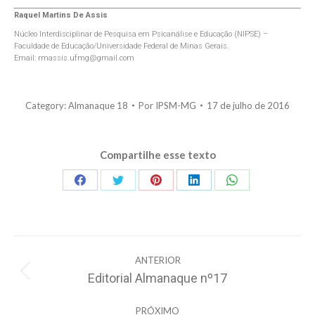
Raquel Martins De Assis
Núcleo Interdisciplinar de Pesquisa em Psicanálise e Educação (NIPSE) –
Faculdade de Educação/Universidade Federal de Minas Gerais.
Email:
rmassis.ufmg@gmail.com
Category:
Almanaque 18
Por
IPSM-MG
17 de julho de 2016
Compartilhe esse texto
Share
Share
Share
Share
Share
on
on
on
on
on
Facebook
Twitter
Pinterest
LinkedIn
WhatsApp
Navegação
ANTERIOR
de
Editorial Almanaque nº17
Post
post:
anterior:
PRÓXIMO