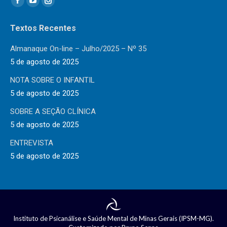
Facebook
YouTube
Instagram
page
page
page
Textos Recentes
opens
opens
opens
in
in
in
Almanaque On-line – Julho/2025 – Nº 35
new
new
new
5 de agosto de 2025
window
window
window
NOTA SOBRE O INFANTIL
5 de agosto de 2025
SOBRE A SEÇÃO CLÍNICA
5 de agosto de 2025
ENTREVISTA
5 de agosto de 2025
Instituto de Psicanálise e Saúde Mental de Minas Gerais (IPSM-MG).