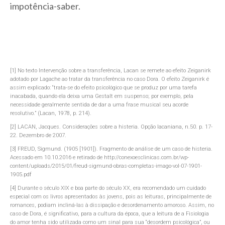
impotência-saber.
[1] No texto Intervenção sobre a transferência, Lacan se remete ao efeito Zeiganirk
adotado por Lagache ao tratar da transferência no caso Dora. O efeito Zeiganirk é
assim explicado: “trata-se do efeito psicológico que se produz por uma tarefa
inacabada, quando ela deixa uma Gestalt em suspenso; por exemplo, pela
necessidade geralmente sentida de dar a uma frase musical seu acorde
resolutivo.” (Lacan, 1978, p. 214).
[2] LACAN, Jacques. Considerações sobre a histeria. Opção lacaniana, n.50. p. 17-
22. Dezembro de 2007.
[3] FREUD, Sigmund. (1905 [1901]). Fragmento de análise de um caso de histeria.
Acessado em 10.10.2016 e retirado de http://conexoesclinicas.com.br/wp-
content/uploads/2015/01/freud-sigmund-obras-completas-imago-vol-07-1901-
1905.pdf
[4] Durante o século XIX e boa parte do século XX, era recomendado um cuidado
especial com os livros apresentados às jovens, pois as leituras, principalmente de
romances, podiam incliná-las à dissipação e desordenamento amoroso. Assim, no
caso de Dora, é significativo, para a cultura da época, que a leitura de a Fisiologia
do amor tenha sido utilizada como um sinal para sua “desordem psicológica”, ou