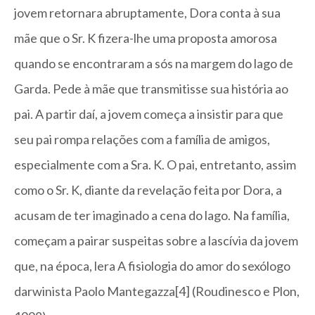
jovem retornara abruptamente, Dora conta à sua
mãe que o Sr. K fizera-lhe uma proposta amorosa
quando se encontraram a sós na margem do lago de
Garda. Pede à mãe que transmitisse sua história ao
pai. A partir daí, a jovem começa a insistir para que
seu pai rompa relações com a família de amigos,
especialmente com a Sra. K. O pai, entretanto, assim
como o Sr. K, diante da revelação feita por Dora, a
acusam de ter imaginado a cena do lago. Na família,
começam a pairar suspeitas sobre a lascívia da jovem
que, na época, lera A fisiologia do amor do sexólogo
darwinista Paolo Mantegazza[4] (Roudinesco e Plon,