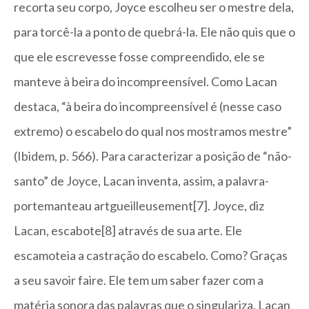
recorta seu corpo, Joyce escolheu ser o mestre dela,
para torcê-la a ponto de quebrá-la. Ele não quis que o
que ele escrevesse fosse compreendido, ele se
manteve à beira do incompreensível. Como Lacan
destaca, “à beira do incompreensível é (nesse caso
extremo) o escabelo do qual nos mostramos mestre”
(Ibidem, p. 566). Para caracterizar a posição de “não-
santo” de Joyce, Lacan inventa, assim, a palavra-
portemanteau artgueilleusement[7]. Joyce, diz
Lacan, escabote[8] através de sua arte. Ele
escamoteia a castração do escabelo. Como? Graças
a seu savoir faire. Ele tem um saber fazer com a
matéria sonora das palavras que o singulariza. Lacan