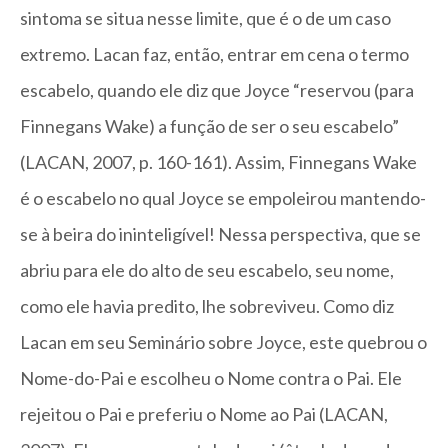
sintoma se situa nesse limite, que é o de um caso
extremo. Lacan faz, então, entrar em cena o termo
escabelo, quando ele diz que Joyce “reservou (para
Finnegans Wake) a função de ser o seu escabelo”
(LACAN, 2007, p. 160-161). Assim, Finnegans Wake
é o escabelo no qual Joyce se empoleirou mantendo-
se à beira do ininteligível! Nessa perspectiva, que se
abriu para ele do alto de seu escabelo, seu nome,
como ele havia predito, lhe sobreviveu. Como diz
Lacan em seu Seminário sobre Joyce, este quebrou o
Nome-do-Pai e escolheu o Nome contra o Pai. Ele
rejeitou o Pai e preferiu o Nome ao Pai (LACAN,