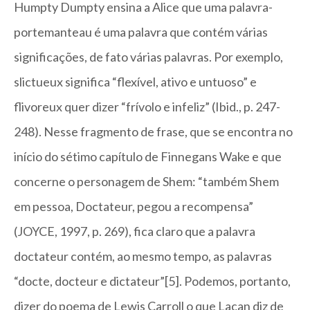
Humpty Dumpty ensina a Alice que uma palavra-
portemanteau é uma palavra que contém várias
significações, de fato várias palavras. Por exemplo,
slictueux significa “flexível, ativo e untuoso” e
flivoreux quer dizer “frívolo e infeliz” (Ibid., p. 247-
248). Nesse fragmento de frase, que se encontra no
início do sétimo capítulo de Finnegans Wake e que
concerne o personagem de Shem: “também Shem
em pessoa, Doctateur, pegou a recompensa”
(JOYCE, 1997, p. 269), fica claro que a palavra
doctateur contém, ao mesmo tempo, as palavras
“docte, docteur e dictateur”[5]. Podemos, portanto,
dizer do poema de Lewis Carroll o que Lacan diz de