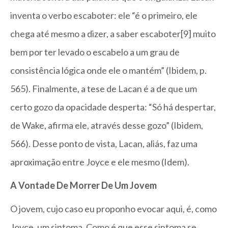
inventa o verbo escaboter: ele “é o primeiro, ele
chega até mesmo a dizer, a saber escaboter[9] muito
bem por ter levado o escabelo a um grau de
consistência lógica onde ele o mantém” (Ibidem, p.
565). Finalmente, a tese de Lacan é a de que um
certo gozo da opacidade desperta: “Só há despertar,
de Wake, afirma ele, através desse gozo” (Ibidem,
566). Desse ponto de vista, Lacan, aliás, faz uma
aproximação entre Joyce e ele mesmo (Idem).
A Vontade De Morrer De Um Jovem
O jovem, cujo caso eu proponho evocar aqui, é, como
Joyce, um sintoma. Como é que esse sintoma se