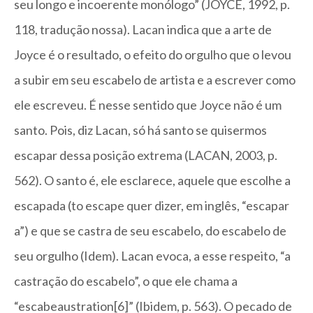
seu longo e incoerente monólogo” (JOYCE, 1992, p.
118, tradução nossa). Lacan indica que a arte de
Joyce é o resultado, o efeito do orgulho que o levou
a subir em seu escabelo de artista e a escrever como
ele escreveu. É nesse sentido que Joyce não é um
santo. Pois, diz Lacan, só há santo se quisermos
escapar dessa posição extrema (LACAN, 2003, p.
562). O santo é, ele esclarece, aquele que escolhe a
escapada (to escape quer dizer, em inglês, “escapar
a”) e que se castra de seu escabelo, do escabelo de
seu orgulho (Idem). Lacan evoca, a esse respeito, “a
castração do escabelo”, o que ele chama a
“escabeaustration[6]” (Ibidem, p. 563). O pecado de