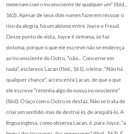
mexeriam com o inconsciente de qualquer um” (Ibid.,
162). Apesar de seus dois nomes fazerem ressoar o
riso da alegria, há um abismo entre Joyce e Freud.
Desse ponto de vista, Joyce é sintoma, se faz
sintoma, porque o que ele escreve não se endereça
ao inconsciente do Outro, “não… Concerne em
nada”, esclarece Lacan (Ibid., 161), o leitor. “Não há
qualquer chance”, acrescenta Lacan, de que o que
ele escreve “retenha algo do nosso inconsciente”
(Ibid). O laço com o Outro se desfaz. Não se trata de
criar um sentido, mas de destruí-lo, de aniquilá-lo. A
língua inglesa, como observa Lacan, é, para Joyce, “a
língua dos invasores, dos opressores” (Ibid., 162). É