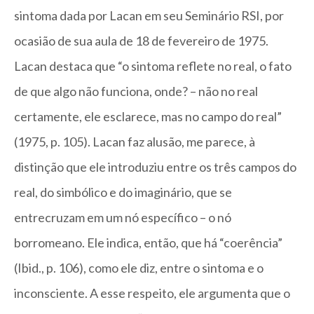
sintoma dada por Lacan em seu Seminário RSI, por
ocasião de sua aula de 18 de fevereiro de 1975.
Lacan destaca que “o sintoma reflete no real, o fato
de que algo não funciona, onde? – não no real
certamente, ele esclarece, mas no campo do real”
(1975, p. 105). Lacan faz alusão, me parece, à
distinção que ele introduziu entre os três campos do
real, do simbólico e do imaginário, que se
entrecruzam em um nó específico – o nó
borromeano. Ele indica, então, que há “coerência”
(Ibid., p. 106), como ele diz, entre o sintoma e o
inconsciente. A esse respeito, ele argumenta que o