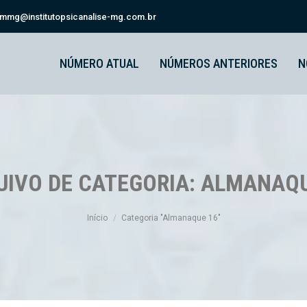
smmg@institutopsicanalise-mg.com.br
NÚMERO ATUAL
NÚMEROS ANTERIORES
N
UIVO DE CATEGORIA:
ALMANAQU
Você está aqui:
Início
Categoria "Almanaque 16"