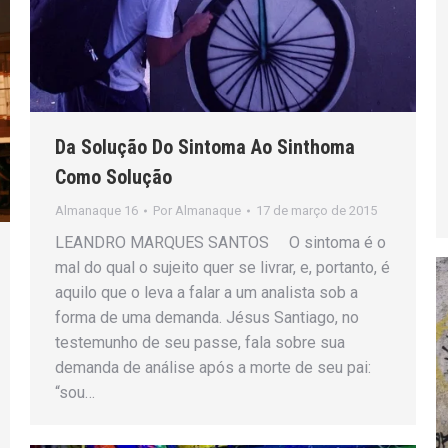
Da Solução Do Sintoma Ao Sinthoma
Como Solução
Almanaque 16
Por
Almanaque
17 de março de 2015
LEANDRO MARQUES SANTOS O sintoma é o
mal do qual o sujeito quer se livrar, e, portanto, é
aquilo que o leva a falar a um analista sob a
forma de uma demanda. Jésus Santiago, no
testemunho de seu passe, fala sobre sua
demanda de análise após a morte de seu pai:
“sou…