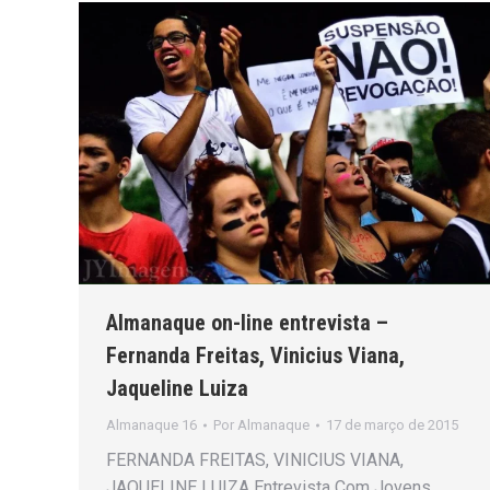
Almanaque on-line entrevista –
Fernanda Freitas, Vinicius Viana,
Jaqueline Luiza
Almanaque 16
Por
Almanaque
17 de março de 2015
FERNANDA FREITAS, VINICIUS VIANA,
JAQUELINE LUIZA Entrevista Com Jovens