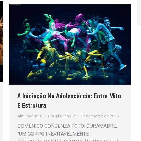
A Iniciação Na Adolescência: Entre Mito
E Estrutura
Almanaque 16
Por
Almanaque
17 de março de 2015
DOMENICO CONSENZA FOTO: DURAMADRE,
“UM CORPO INEVITAVELMENTE