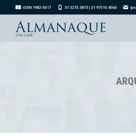
ISSN 1982-5617
31 3275.3873 | 31 97510.4560
ip
ARQ