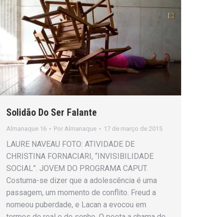
Solidão Do Ser Falante
Almanaque 16
Por
Almanaque
17 de março de 2015
LAURE NAVEAU FOTO: ATIVIDADE DE
CHRISTINA FORNACIARI, “INVISIBILIDADE
SOCIAL”. JOVEM DO PROGRAMA CAPUT.
Costuma-se dizer que a adolescência é uma
passagem, um momento de conflito. Freud a
nomeou puberdade, e Lacan a evocou em
termos de real e de sonho. O poeta a chama de