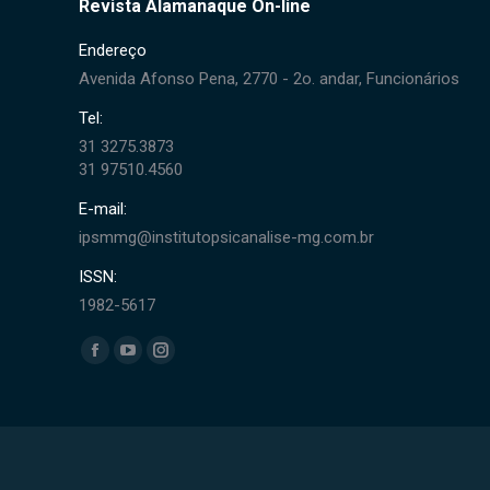
Revista Alamanaque On-line
Endereço
Avenida Afonso Pena, 2770 - 2o. andar, Funcionários
Tel:
31 3275.3873
31 97510.4560
E-mail:
ipsmmg@institutopsicanalise-mg.com.br
ISSN:
1982-5617
Encontre-nos em:
Facebook
YouTube
Instagram
page
page
page
opens
opens
opens
in
in
in
new
new
new