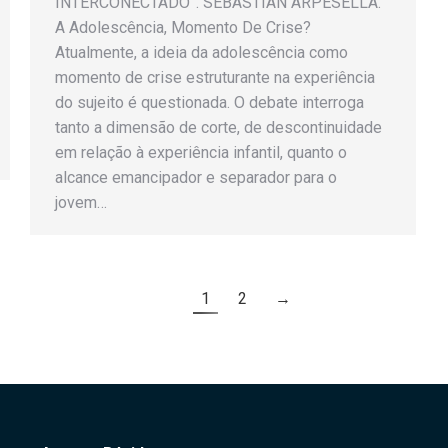
INTERCONECTADO”. SEBASTIÁN ARPESELLA.
A Adolescência, Momento De Crise?
Atualmente, a ideia da adolescência como
momento de crise estruturante na experiência
do sujeito é questionada. O debate interroga
tanto a dimensão de corte, de descontinuidade
em relação à experiência infantil, quanto o
alcance emancipador e separador para o
jovem…
1
2
→