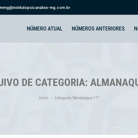
smmg@institutopsicanalise-mg.com.br
NÚMERO ATUAL
NÚMEROS ANTERIORES
N
UIVO DE CATEGORIA:
ALMANAQU
Você está aqui:
Início
Categoria "Almanaque 17"