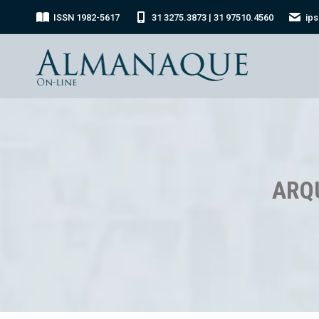
ISSN 1982-5617
31 3275.3873 | 31 97510.4560
ip
ARQ