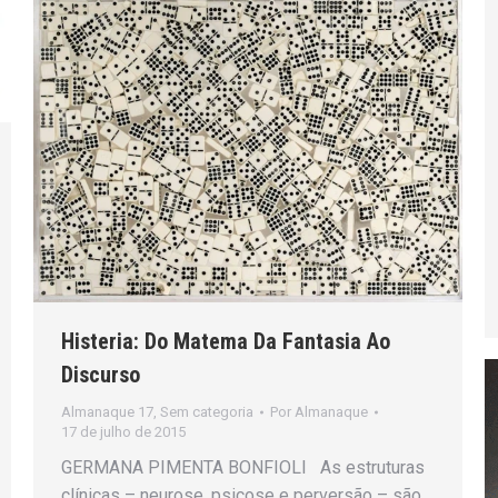
Histeria: Do Matema Da Fantasia Ao
Discurso
Almanaque 17
,
Sem categoria
Por
Almanaque
17 de julho de 2015
GERMANA PIMENTA BONFIOLI As estruturas
clínicas – neurose, psicose e perversão – são