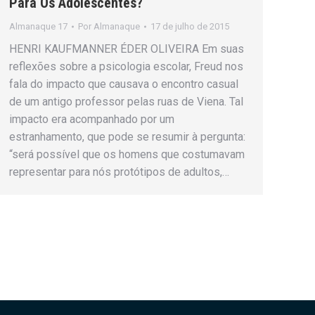
Para Os Adolescentes?
Almanaque 17
Por
Almanaque
17 de julho de 2015
HENRI KAUFMANNER ÉDER OLIVEIRA Em suas
reflexões sobre a psicologia escolar, Freud nos
fala do impacto que causava o encontro casual
de um antigo professor pelas ruas de Viena. Tal
impacto era acompanhado por um
estranhamento, que pode se resumir à pergunta:
“será possível que os homens que costumavam
representar para nós protótipos de adultos,…