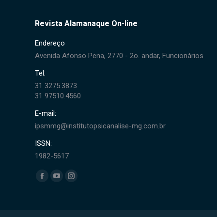
Revista Alamanaque On-line
Endereço
Avenida Afonso Pena, 2770 - 2o. andar, Funcionários
Tel:
31 3275.3873
31 97510.4560
E-mail:
ipsmmg@institutopsicanalise-mg.com.br
ISSN:
1982-5617
Encontre-nos em:
Facebook
YouTube
Instagram
page
page
page
opens
opens
opens