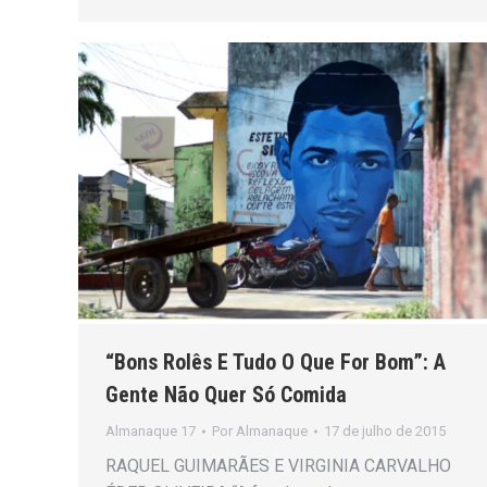
“Bons Rolês E Tudo O Que For Bom”: A
Gente Não Quer Só Comida
Almanaque 17
Por
Almanaque
17 de julho de 2015
RAQUEL GUIMARÃES E VIRGINIA CARVALHO