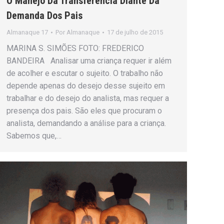
O Manejo Da Transferência Diante Da
Demanda Dos Pais
Almanaque 17
Por
Almanaque
17 de julho de 2015
MARINA S. SIMÕES FOTO: FREDERICO
BANDEIRA Analisar uma criança requer ir além
de acolher e escutar o sujeito. O trabalho não
depende apenas do desejo desse sujeito em
trabalhar e do desejo do analista, mas requer a
presença dos pais. São eles que procuram o
analista, demandando a análise para a criança.
Sabemos que,…