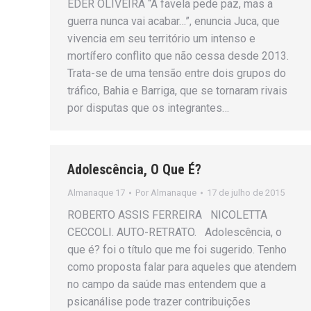
ÉDER OLIVEIRA “A favela pede paz, mas a
guerra nunca vai acabar…”, enuncia Juca, que
vivencia em seu território um intenso e
mortífero conflito que não cessa desde 2013.
Trata-se de uma tensão entre dois grupos do
tráfico, Bahia e Barriga, que se tornaram rivais
por disputas que os integrantes…
Adolescência, O Que É?
Almanaque 17
Por
Almanaque
17 de julho de 2015
ROBERTO ASSIS FERREIRA NICOLETTA
CECCOLI. AUTO-RETRATO. Adolescência, o
que é? foi o título que me foi sugerido. Tenho
como proposta falar para aqueles que atendem
no campo da saúde mas entendem que a
psicanálise pode trazer contribuições