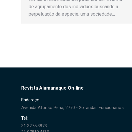
de agrupamento dos indivíduos buscando a
perpetuação da espécie; uma sociedade…
Revista Alamanaque On-line
Endereço
Avenida Afonso Pena, 2770 - 2o. andar, Funcionários
Tel:
31 3275.3873