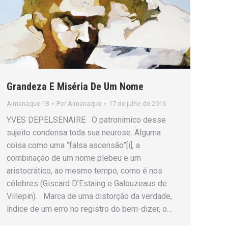
Grandeza E Miséria De Um Nome
Almanaque 18
Por
Almanaque
17 de julho de 2016
YVES DEPELSENAIRE O patronímico desse
sujeito condensa toda sua neurose. Alguma
coisa como uma “falsa ascensão”[i], a
combinação de um nome plebeu e um
aristocrático, ao mesmo tempo, como é nos
célebres (Giscard D’Estaing e Galouzeaus de
Villepin). Marca de uma distorção da verdade,
índice de um erro no registro do bem-dizer, o…