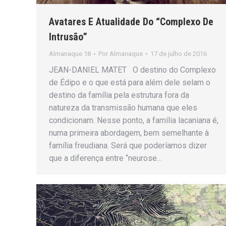
Avatares E Atualidade Do “Complexo De
Intrusão”
Almanaque 18
Por
Almanaque
17 de julho de 2016
JEAN-DANIEL MATET O destino do Complexo
de Édipo e o que está para além dele selam o
destino da família pela estrutura fora da
natureza da transmissão humana que eles
condicionam. Nesse ponto, a família lacaniana é,
numa primeira abordagem, bem semelhante à
família freudiana. Será que poderíamos dizer
que a diferença entre “neurose…