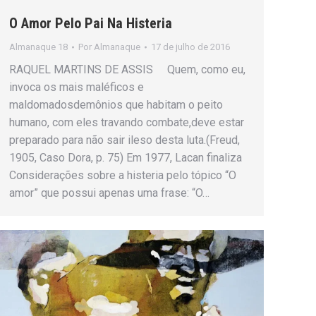
O Amor Pelo Pai Na Histeria
Almanaque 18
Por
Almanaque
17 de julho de 2016
RAQUEL MARTINS DE ASSIS Quem, como eu,
invoca os mais maléficos e
maldomadosdemônios que habitam o peito
humano, com eles travando combate,deve estar
preparado para não sair ileso desta luta.(Freud,
1905, Caso Dora, p. 75) Em 1977, Lacan finaliza
Considerações sobre a histeria pelo tópico “O
amor” que possui apenas uma frase: “O…