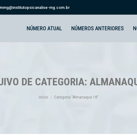
smmg@institutopsicanalise-mg.com.br
NÚMERO ATUAL
NÚMEROS ANTERIORES
N
UIVO DE CATEGORIA:
ALMANAQU
Você está aqui:
Início
Categoria "Almanaque 18"