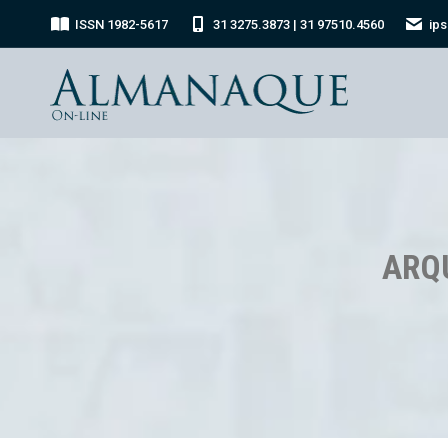
ISSN 1982-5617
31 3275.3873 | 31 97510.4560
ip
ARQ