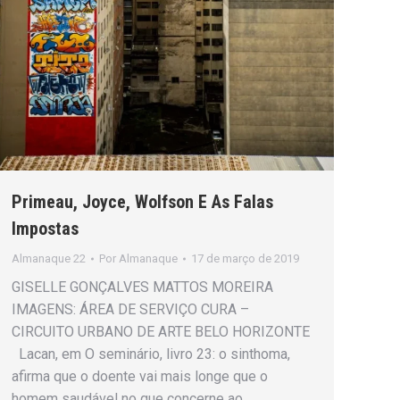
Primeau, Joyce, Wolfson E As Falas
Impostas
Almanaque 22
Por
Almanaque
17 de março de 2019
GISELLE GONÇALVES MATTOS MOREIRA
IMAGENS: ÁREA DE SERVIÇO CURA –
CIRCUITO URBANO DE ARTE BELO HORIZONTE
Lacan, em O seminário, livro 23: o sinthoma,
afirma que o doente vai mais longe que o
homem saudável no que concerne ao