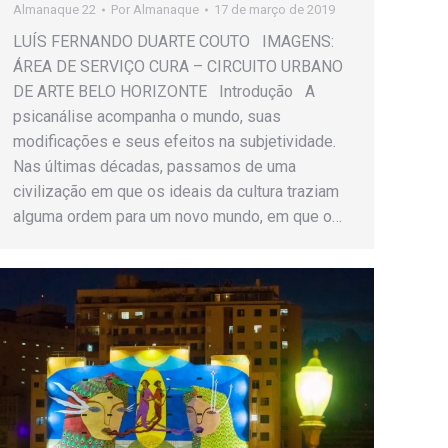
Almanaque 22
Por
Almanaque
17 de março de 2019
LUÍS FERNANDO DUARTE COUTO IMAGENS:
ÁREA DE SERVIÇO CURA – CIRCUITO URBANO
DE ARTE BELO HORIZONTE Introdução A
psicanálise acompanha o mundo, suas
modificações e seus efeitos na subjetividade.
Nas últimas décadas, passamos de uma
civilização em que os ideais da cultura traziam
alguma ordem para um novo mundo, em que o…