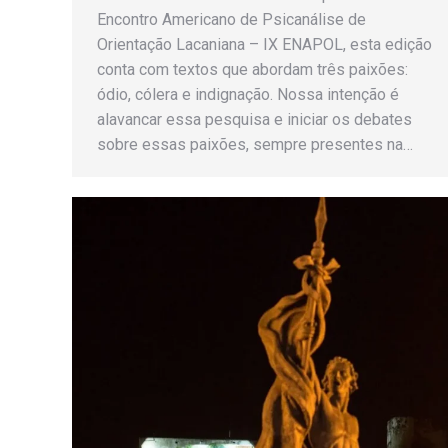
Encontro Americano de Psicanálise de
Orientação Lacaniana – IX ENAPOL, esta edição
conta com textos que abordam três paixões:
ódio, cólera e indignação. Nossa intenção é
alavancar essa pesquisa e iniciar os debates
sobre essas paixões, sempre presentes na…