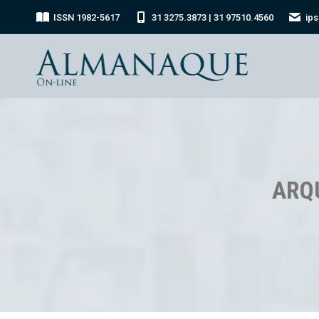
ISSN 1982-5617
31 3275.3873 | 31 97510.4560
ip
ARQ