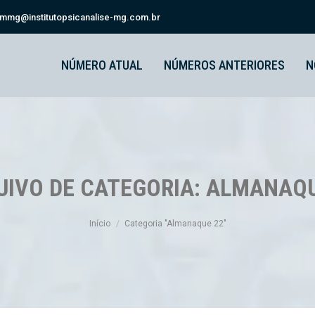
smmg@institutopsicanalise-mg.com.br
NÚMERO ATUAL
NÚMEROS ANTERIORES
N
UIVO DE CATEGORIA:
ALMANAQU
Você está aqui:
Início
Categoria "Almanaque 22"