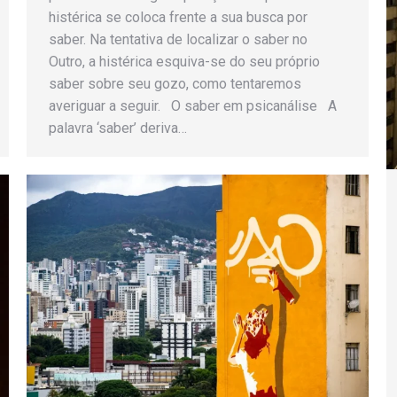
histérica se coloca frente a sua busca por
saber. Na tentativa de localizar o saber no
Outro, a histérica esquiva-se do seu próprio
saber sobre seu gozo, como tentaremos
averiguar a seguir. O saber em psicanálise A
palavra ‘saber’ deriva…