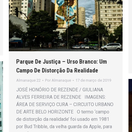
Parque De Justiça – Urso Branco: Um
Campo De Distorção Da Realidade
Almanaque 22
Por
Almanaque
17 de março de 2019
JOSÉ HONÓRIO DE REZENDE / GIULIANA
ALVES FERREIRA DE REZENDE IMAGENS:
ÁREA DE SERVIÇO CURA – CIRCUITO URBANO
DE ARTE BELO HORIZONTE O termo ‘campo
de distorção da realidade’ foi usado em 1981
por Bud Tribble, da velha guarda da Apple, para