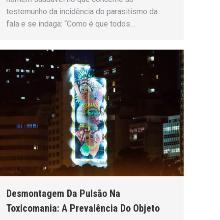
testemunho da incidência do parasitismo da
fala e se indaga: “Como é que todos…
Desmontagem Da Pulsão Na
Toxicomania: A Prevalência Do Objeto