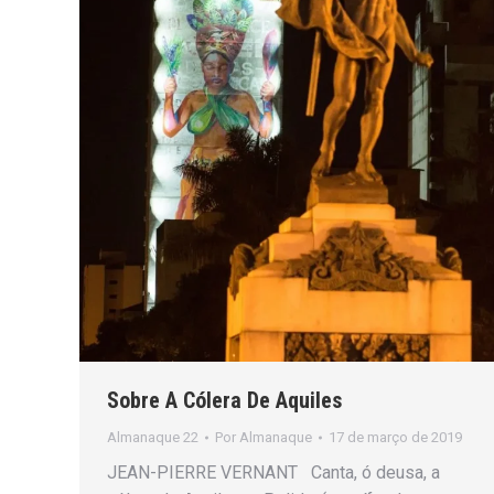
Sobre A Cólera De Aquiles
Almanaque 22
Por
Almanaque
17 de março de 2019
JEAN-PIERRE VERNANT Canta, ó deusa, a