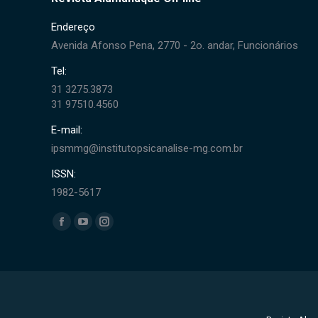
Endereço
Avenida Afonso Pena, 2770 - 2o. andar, Funcionários
Tel:
31 3275.3873
31 97510.4560
E-mail:
ipsmmg@institutopsicanalise-mg.com.br
ISSN:
1982-5617
Encontre-nos em:
Facebook
YouTube
Instagram
page
page
page
opens
opens
opens
in
in
in
new
new
new