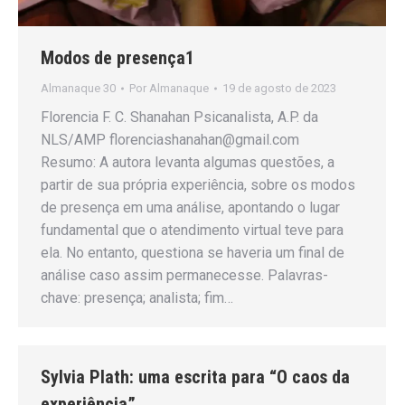
Modos de presença1
Almanaque 30
Por
Almanaque
19 de agosto de 2023
Florencia F. C. Shanahan Psicanalista, A.P. da
NLS/AMP florenciashanahan@gmail.com
Resumo: A autora levanta algumas questões, a
partir de sua própria experiência, sobre os modos
de presença em uma análise, apontando o lugar
fundamental que o atendimento virtual teve para
ela. No entanto, questiona se haveria um final de
análise caso assim permanecesse. Palavras-
chave: presença; analista; fim…
Sylvia Plath: uma escrita para “O caos da
experiência”