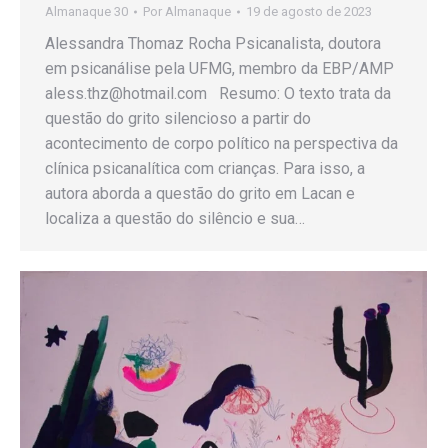
Almanaque 30
Por
Almanaque
19 de agosto de 2023
Alessandra Thomaz Rocha Psicanalista, doutora
em psicanálise pela UFMG, membro da EBP/AMP
aless.thz@hotmail.com Resumo: O texto trata da
questão do grito silencioso a partir do
acontecimento de corpo político na perspectiva da
clínica psicanalítica com crianças. Para isso, a
autora aborda a questão do grito em Lacan e
localiza a questão do silêncio e sua…