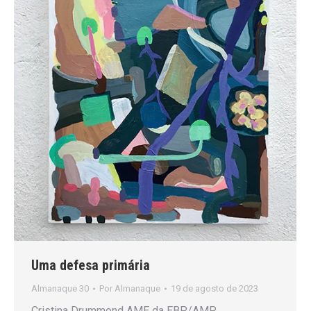
Uma defesa primária
Almanaque 30
Por
Almanaque
19 de agosto de 2023
Cristina Drummond AME da EBP/AMP