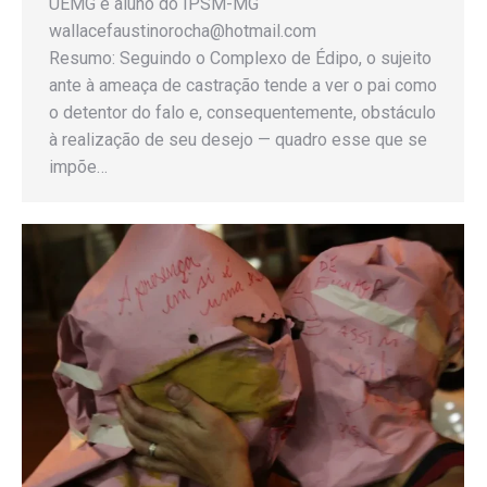
UEMG e aluno do IPSM-MG
wallacefaustinorocha@hotmail.com
Resumo: Seguindo o Complexo de Édipo, o sujeito
ante à ameaça de castração tende a ver o pai como
o detentor do falo e, consequentemente, obstáculo
à realização de seu desejo — quadro esse que se
impõe…