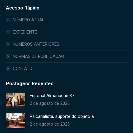
page
page
page
Acesso Rápido
opens
opens
opens
in
in
in
NÚMERO ATUAL
new
new
new
EXPEDIENTE
window
window
window
NÚMEROS ANTERIORES
NORMAS DE PUBLICAÇÃO
CONTATO
Postagens Recentes
Editorial Almanaque 37
2 de agosto de 2026
Psicanalista, suporte do objeto a
2 de agosto de 2026