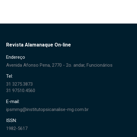
Revista Alamanaque On-line
Endereço
Avenida Afonso Pena, 2770 - 2o. andar, Funcionários
Tel:
31 3275.3873
31 97510.4560
E-mail:
ipsmmg@institutopsicanalise-mg.com.br
ISSN:
1982-5617