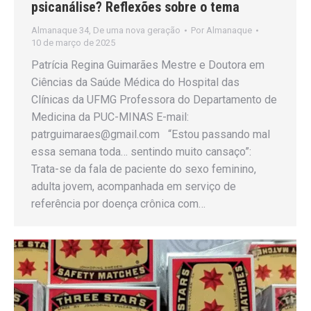
psicanálise? Reflexões sobre o tema
Almanaque 34
,
De uma nova geração
Por
Almanaque
10 de março de 2025
Patrícia Regina Guimarães Mestre e Doutora em
Ciências da Saúde Médica do Hospital das
Clínicas da UFMG Professora do Departamento de
Medicina da PUC-MINAS E-mail:
patrguimaraes@gmail.com “Estou passando mal
essa semana toda… sentindo muito cansaço”:
Trata-se da fala de paciente do sexo feminino,
adulta jovem, acompanhada em serviço de
referência por doença crônica com…