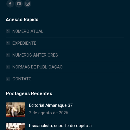
Encontre-nos em:
Facebook
YouTube
Instagram
page
page
page
Acesso Rápido
opens
opens
opens
in
in
in
NÚMERO ATUAL
new
new
new
EXPEDIENTE
window
window
window
NÚMEROS ANTERIORES
NORMAS DE PUBLICAÇÃO
CONTATO
Postagens Recentes
Editorial Almanaque 37
2 de agosto de 2026
Psicanalista, suporte do objeto a