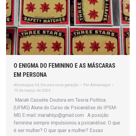
O ENIGMA DO FEMININO E AS MÁSCARAS
EM PERSONA
Almanaque 34
,
De uma nova geração
Por
Almanaque
10 de março de 2025
Mariah Casséte Doutora em Teoria Política
(UFMG) Aluna do Curso de Psicanálise do IPSM-
MG E-mail: mariahlqc@gmail.com A posição
feminina sempre impulsionou a psicanálise. O que
é ser mulher? O que quer a mulher? Essas