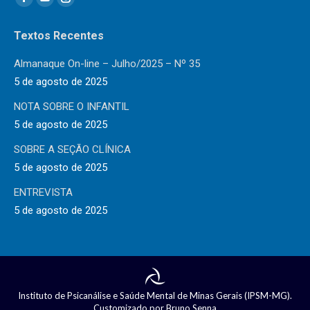
Facebook
YouTube
Instagram
page
page
page
Textos Recentes
opens
opens
opens
in
in
in
Almanaque On-line – Julho/2025 – Nº 35
new
new
new
5 de agosto de 2025
window
window
window
NOTA SOBRE O INFANTIL
5 de agosto de 2025
SOBRE A SEÇÃO CLÍNICA
5 de agosto de 2025
ENTREVISTA
5 de agosto de 2025
Instituto de Psicanálise e Saúde Mental de Minas Gerais (IPSM-MG).
Customizado por
Bruno Senna