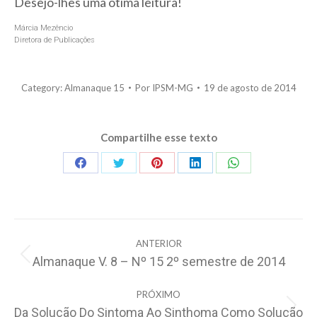
Desejo-lhes uma ótima leitura!
Márcia Mezêncio
Diretora de Publicações
Category:
Almanaque 15
Por
IPSM-MG
19 de agosto de 2014
Compartilhe esse texto
Share
Share
Share
Share
Share
on
on
on
on
on
Facebook
Twitter
Pinterest
LinkedIn
WhatsApp
Navegação
ANTERIOR
de
Almanaque V. 8 – Nº 15 2º semestre de 2014
Post
post:
anterior:
PRÓXIMO
Da Solução Do Sintoma Ao Sinthoma Como Solução
Próximo