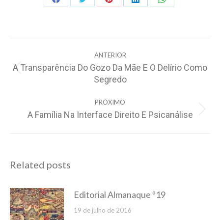
Share
Share
Share
Share
Share
on
on
on
on
on
Facebook
Twitter
Pinterest
LinkedIn
WhatsApp
Navegação
ANTERIOR
de
A Transparência Do Gozo Da Mãe E O Delírio Como
post:
Post
Segredo
anterior:
PRÓXIMO
A Família Na Interface Direito E Psicanálise
Próximo
post:
Related posts
Editorial Almanaque º19
19 de julho de 2016