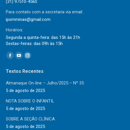
(31) 97510-4560
Para contato com a secretaria via email:
ipsmminas@gmail.com
Horários:
Segunda a quinta-feira: das 15h às 21h
Sextas-feiras: das 09h às 15h
Encontre-nos em:
Facebook
YouTube
Instagram
page
page
page
Textos Recentes
opens
opens
opens
in
in
in
Almanaque On-line – Julho/2025 – Nº 35
new
new
new
5 de agosto de 2025
window
window
window
NOTA SOBRE O INFANTIL
5 de agosto de 2025
SOBRE A SEÇÃO CLÍNICA
5 de agosto de 2025