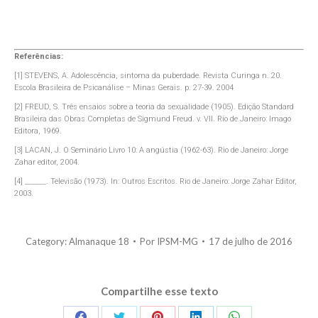
Referências:
[1] STEVENS, A. Adolescência, sintoma da puberdade. Revista Curinga n. 20.
Escola Brasileira de Psicanálise – Minas Gerais. p. 27-39. 2004
[2] FREUD, S. Três ensaios sobre a teoria da sexualidade (1905). Edição Standard
Brasileira das Obras Completas de Sigmund Freud. v. VII. Rio de Janeiro: Imago
Editora, 1969.
[3] LACAN, J. O Seminário Livro 10: A angústia (1962-63). Rio de Janeiro: Jorge
Zahar editor, 2004.
[4] ______. Televisão (1973). In: Outros Escritos. Rio de Janeiro: Jorge Zahar Editor,
2003.
Category:
Almanaque 18
Por
IPSM-MG
17 de julho de 2016
Compartilhe esse texto