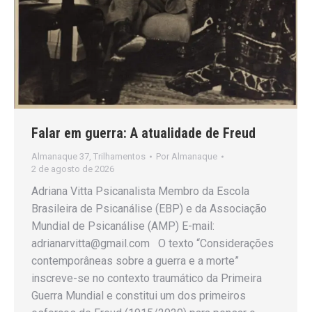
Falar em guerra: A atualidade de Freud
Almanaque 37
,
Trilhamentos
Por
Almanaque
2 de agosto de 2026
Adriana Vitta Psicanalista Membro da Escola
Brasileira de Psicanálise (EBP) e da Associação
Mundial de Psicanálise (AMP) E-mail:
adrianarvitta@gmail.com O texto “Considerações
contemporâneas sobre a guerra e a morte”
inscreve-se no contexto traumático da Primeira
Guerra Mundial e constitui um dos primeiros