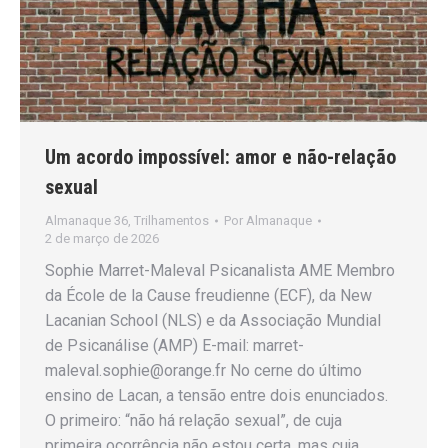
Um acordo impossível: amor e não-relação
sexual
Almanaque 36
,
Trilhamentos
Por
Almanaque
2 de março de 2026
Sophie Marret-Maleval Psicanalista AME Membro
da École de la Cause freudienne (ECF), da New
Lacanian School (NLS) e da Associação Mundial
de Psicanálise (AMP) E-mail: marret-
maleval.sophie@orange.fr No cerne do último
ensino de Lacan, a tensão entre dois enunciados.
O primeiro: “não há relação sexual”, de cuja
primeira ocorrência não estou certa, mas cuja