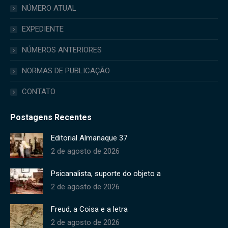
in
in
in
NÚMERO ATUAL
new
new
new
EXPEDIENTE
window
window
window
NÚMEROS ANTERIORES
NORMAS DE PUBLICAÇÃO
CONTATO
Postagens Recentes
Editorial Almanaque 37
2 de agosto de 2026
Psicanalista, suporte do objeto a
2 de agosto de 2026
Freud, a Coisa e a letra
2 de agosto de 2026