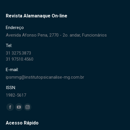
Revista Alamanaque On-line
Endereço
Avenida Afonso Pena, 2770 - 2o. andar, Funcionários
Tel:
31 3275.3873
31 97510.4560
E-mail:
ipsmmg@institutopsicanalise-mg.com.br
ISSN:
1982-5617
Encontre-nos em:
Facebook
YouTube
Instagram
page
page
page
Acesso Rápido
opens
opens
opens