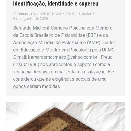
identificação, identidade e supereu
Almanaque 37
,
Trilhamentos
Por
Almanaque
2 de agosto de 2026
Bernardo Micherif Carneiro Psicanalista Membro
da Escola Brasileira de Psicanálise (EBP) e da
Associação Mundial de Psicanálise (AMP) Doutor
em Educação e Mestre em Psicologia pela UFMG.
E-mail: bernardomcarneiro@yahoo.com.br Freud
(1930/1996) nos apresentou o supereu como a
instância decisiva do mal-estar na civilização. Ele
considerou que as exigências sociais de uma
época seriam medidas…