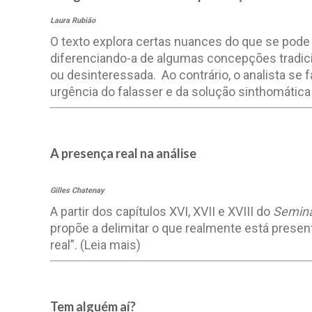
Laura Rubião
O texto explora certas nuances do que se pod
diferenciando-a de algumas concepções tradici
ou desinteressada. Ao contrário, o analista se
urgência do falasser e da solução sinthomática
A presença real na análise
Gilles Chatenay
A partir dos capítulos XVI, XVII e XVIII do
Seminá
propõe a delimitar o que realmente está prese
real”.
(Leia mais)
Tem alguém aí?