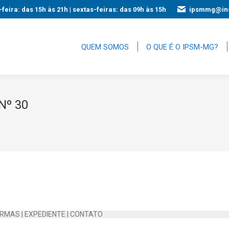
feira: das 15h às 21h | sextas-feiras: das 09h às 15h
ipsmmg@ins
QUEM SOMOS
O QUE É O IPSM-MG?
Nº 30
RMAS
|
EXPEDIENTE
|
CONTATO