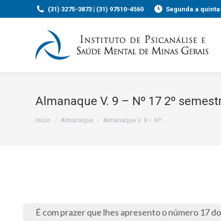
(31) 3275-3873 | (31) 97510-4560
Segunda a quinta-
Almanaque V. 9 – Nº 17 2º semest
Você está aqui:
Início
Almanaque
Almanaque V. 9 – Nº…
É com prazer que lhes apresento o número 17 d