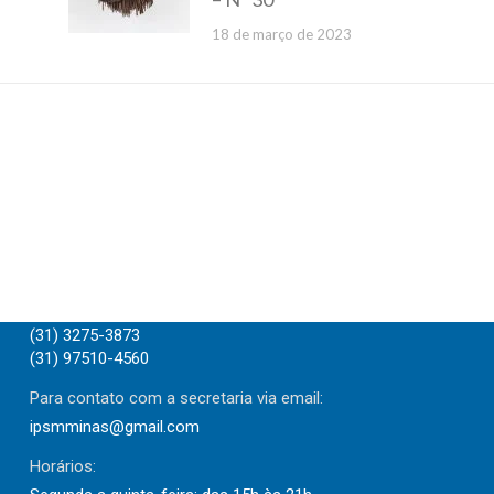
18 de março de 2023
Endereço:
Avenida Afonso Pena, 2770 - 2o. andar, Funcionários.
Telefones:
(31) 3275-3873
(31) 97510-4560
Para contato com a secretaria via email:
ipsmminas@gmail.com
Horários: