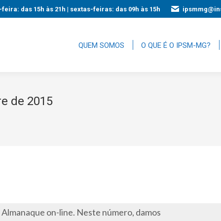
feira: das 15h às 21h | sextas-feiras: das 09h às 15h
ipsmmg@ins
QUEM SOMOS
O QUE É O IPSM-MG?
re de 2015
o Almanaque on-line. Neste número, damos