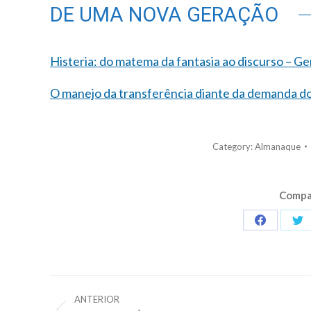
DE UMA NOVA GERAÇÃO
Histeria: do matema da fantasia ao discurso – G
O manejo da transferência diante da demanda dos
Category:
Almanaque
Compar
Share
Sh
on
on
Facebook
Tw
Navegação
ANTERIOR
de