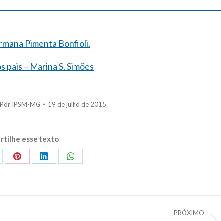
ermana Pimenta Bonfioli.
 pais – Marina S. Simões
Por
IPSM-MG
19 de julho de 2015
tilhe esse texto
are
Share
Share
Share
on
on
on
itter
Pinterest
LinkedIn
WhatsApp
PRÓXIMO