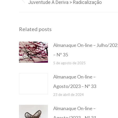
Juventude À Deriva > Radicalização
Post
post:
anterior:
Related posts
Almanaque On-line – Julho/202
– Nº 35
5 de agosto de 2025
Almanaque On-line –
Agosto/2023 – Nº 33
23 de abril de 2024
Almanaque On-line –
Agosto/2023 – Nº 31