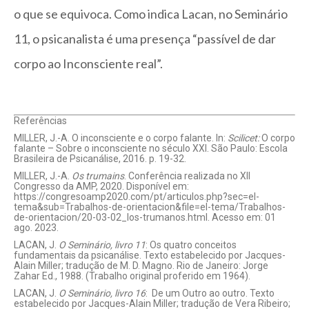
o que se equivoca. Como indica Lacan, no Seminário
11, o psicanalista é uma presença “passível de dar
corpo ao Inconsciente real”.
Referências
MILLER, J.-A. O inconsciente e o corpo falante. In:
Scilicet:
O corpo
falante – Sobre o inconsciente no século XXI. São Paulo: Escola
Brasileira de Psicanálise, 2016. p. 19-32.
MILLER, J.-A.
Os trumains
. Conferência realizada no XII
Congresso da AMP, 2020. Disponível em:
https://congresoamp2020.com/pt/articulos.php?sec=el-
tema&sub=Trabalhos-de-orientacion&file=el-tema/Trabalhos-
de-orientacion/20-03-02_los-trumanos.html. Acesso em: 01
ago. 2023.
LACAN, J.
O Seminário, livro 11
: Os quatro conceitos
fundamentais da psicanálise. Texto estabelecido por Jacques-
Alain Miller; tradução de M. D. Magno. Rio de Janeiro: Jorge
Zahar Ed., 1988. (Trabalho original proferido em 1964).
LACAN, J.
O Seminário, livro 16
: De um Outro ao outro. Texto
estabelecido por Jacques-Alain Miller; tradução de Vera Ribeiro;