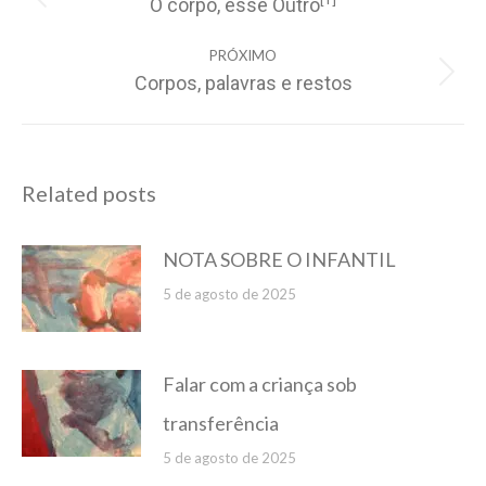
O corpo, esse Outro
Post
post:
anterior:
PRÓXIMO
Corpos, palavras e restos
Próximo
post:
Related posts
NOTA SOBRE O INFANTIL
5 de agosto de 2025
Falar com a criança sob
transferência
5 de agosto de 2025