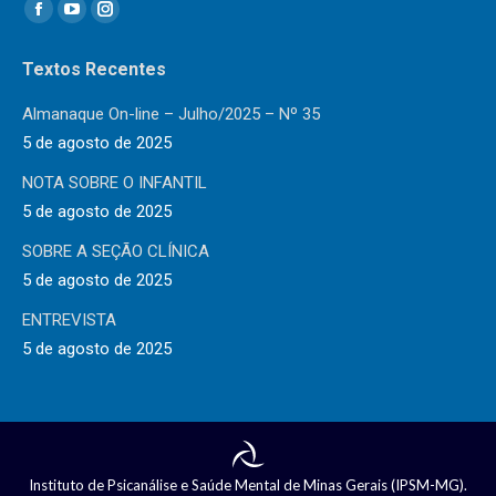
Encontre-nos em:
Facebook
YouTube
Instagram
page
page
page
Textos Recentes
opens
opens
opens
in
in
in
Almanaque On-line – Julho/2025 – Nº 35
new
new
new
5 de agosto de 2025
window
window
window
NOTA SOBRE O INFANTIL
5 de agosto de 2025
SOBRE A SEÇÃO CLÍNICA
5 de agosto de 2025
ENTREVISTA
5 de agosto de 2025
Instituto de Psicanálise e Saúde Mental de Minas Gerais (IPSM-MG).