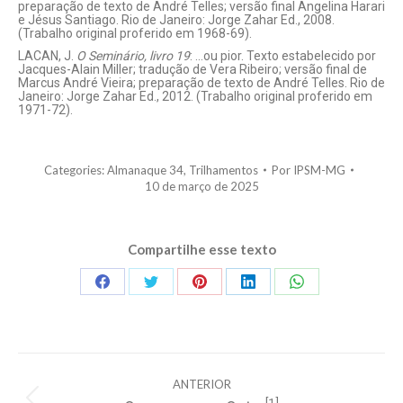
preparação de texto de André Telles; versão final Angelina Harari
e Jésus Santiago. Rio de Janeiro: Jorge Zahar Ed., 2008.
(Trabalho original proferido em 1968-69).
LACAN, J.
O Seminário, livro 19
: …ou pior. Texto estabelecido por
Jacques-Alain Miller; tradução de Vera Ribeiro; versão final de
Marcus André Vieira; preparação de texto de André Telles. Rio de
Janeiro: Jorge Zahar Ed., 2012. (Trabalho original proferido em
1971-72).
Categories:
Almanaque 34
,
Trilhamentos
Por
IPSM-MG
10 de março de 2025
Compartilhe esse texto
Share
Share
Share
Share
Share
on
on
on
on
on
Facebook
Twitter
Pinterest
LinkedIn
WhatsApp
Navegação
ANTERIOR
de
[1]