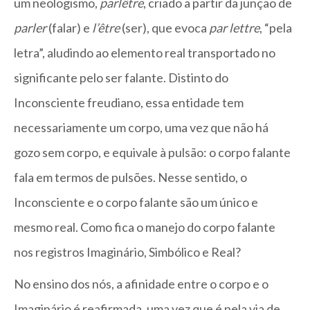
um neologismo,
parlêtre
, criado a partir da junção de
parler
(falar) e
l’être
(ser), que evoca
par lettre
, “pela
letra”, aludindo ao elemento real transportado no
significante pelo ser falante. Distinto do
Inconsciente freudiano, essa entidade tem
necessariamente um corpo, uma vez que não há
gozo sem corpo, e equivale à pulsão: o corpo falante
fala em termos de pulsões. Nesse sentido, o
Inconsciente e o corpo falante são um único e
mesmo real. Como fica o manejo do corpo falante
nos registros Imaginário, Simbólico e Real?
No ensino dos nós, a afinidade entre o corpo e o
Imaginário é reafirmada, uma vez que é pela via de