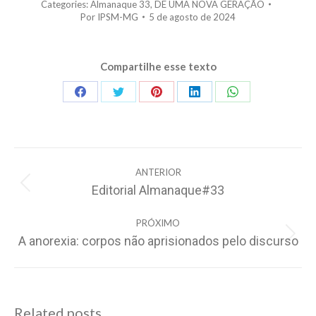
Categories:
Almanaque 33
,
DE UMA NOVA GERAÇÃO
Por
IPSM-MG
5 de agosto de 2024
Compartilhe esse texto
Share
Share
Share
Share
Share
on
on
on
on
on
Facebook
Twitter
Pinterest
LinkedIn
WhatsApp
Navegação
ANTERIOR
de
Editorial Almanaque#33
Post
post:
anterior:
PRÓXIMO
A anorexia: corpos não aprisionados pelo discurso
Próximo
post:
Related posts