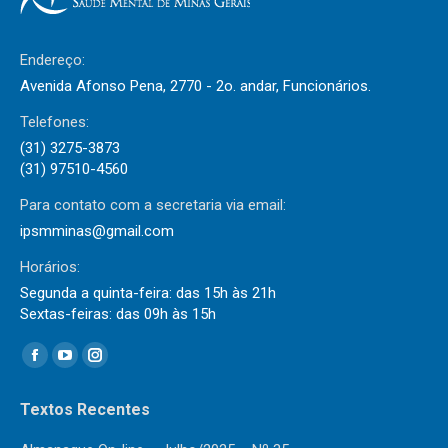
Endereço:
Avenida Afonso Pena, 2770 - 2o. andar, Funcionários.
Telefones:
(31) 3275-3873
(31) 97510-4560
Para contato com a secretaria via email:
ipsmminas@gmail.com
Horários:
Segunda a quinta-feira: das 15h às 21h
Sextas-feiras: das 09h às 15h
Encontre-nos em:
Facebook
YouTube
Instagram
page
page
page
Textos Recentes
opens
opens
opens
in
in
in