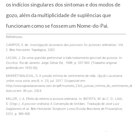
os indícios singulares dos sintomas e dos modos de
gozo, além da multiplicidade de suplências que
funcionam como se fossem um Nome-do-Pai.
Referências
CAMPOS, S. de.
Investigação lacaniana das psicoses
: As psicoses ordinárias. Vol.
2. Belo Horizonte: Topológica, 2022.
LACAN, J. De uma questão preliminar a todo tratamento possível da psicose. In:
Escritos.
Rio de Janeiro: Jorge Zahar Ed., 1998, p. 537-590. (Trabalho original
proferido em 1955-56).
MARRET-MALEVAL, S. A junção íntima do sentimento de vida.
Opção Lacaniana
online nova série,
ano 8, n. 23, jul. 2017. Disponível em:
http://www.opcaolacaniana.com.br/pdf/numero_23/A_juncao_intima_do_sentimento_de
Acesso em: 09 jun. 2024.
MILLER, J.-A. Efeito do retorno à psicose ordinária. In: BATISTA, M. do C. D.; LAIA,
S. (Orgs.).
A psicose ordinária
: A Convenção de Antibes. Tradução de José Luiz
Gaglianoni et al. Belo Horizonte: Scriptum Livros/Escola Brasileira de Psicanálise,
2012, p. 399-428.