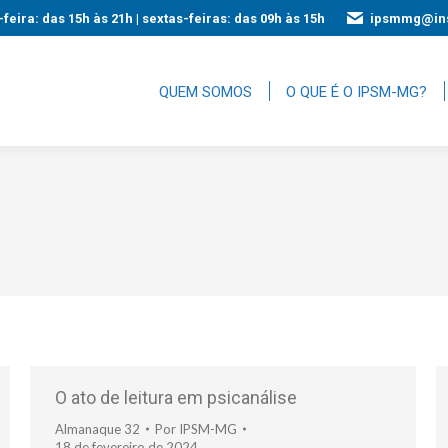
feira: das 15h às 21h | sextas-feiras: das 09h às 15h
ipsmmg@ins
QUEM SOMOS
O QUE É O IPSM-MG?
O ato de leitura em psicanálise
Almanaque 32
Por
IPSM-MG
18 de fevereiro de 2024