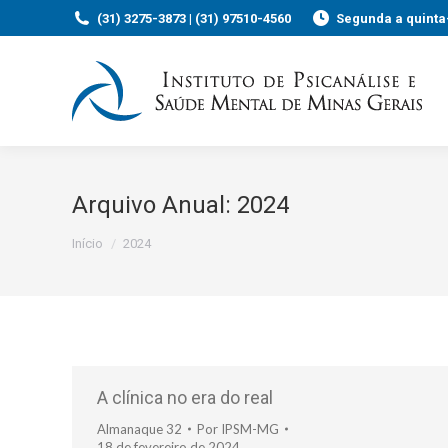
(31) 3275-3873 | (31) 97510-4560
Segunda a quinta-
Arquivo Anual:
2024
Você está aqui:
Início
2024
A clínica no era do real
Almanaque 32
Por
IPSM-MG
18 de fevereiro de 2024