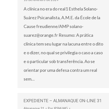
A clínica no era do real1 Esthela Solano-
Suárez Psicanalista, A.M.E. da École de la
Cause freudienne/AMP solano-
suarez@orange.fr Resumo: A prática
clínica tem seu lugar na lacuna entre o dito
e o dizer, no qual se privilegia o caso a caso
e o particular sob transferência. Ao se
orientar por uma defesa contra um real
sem…
EXPEDIENTE – ALMANAQUE ON-LINE 31
Almanaque 31
Por
IPSM-MG